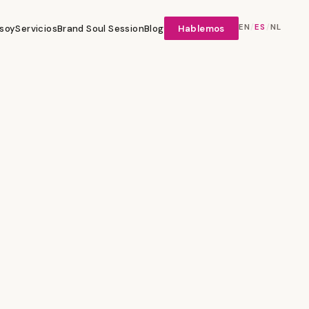
EN
/
ES
/
NL
 soy
Servicios
Brand Soul Session
Blog
Hablemos